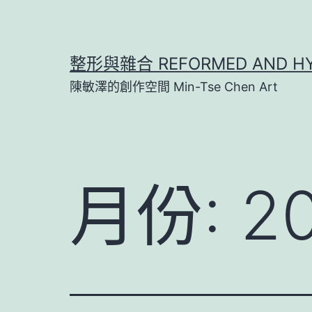
跳
至
主
整形與雜合 REFORMED AND HY
要
陳敏澤的創作空間 Min-Tse Chen Art
內
容
月份:
2