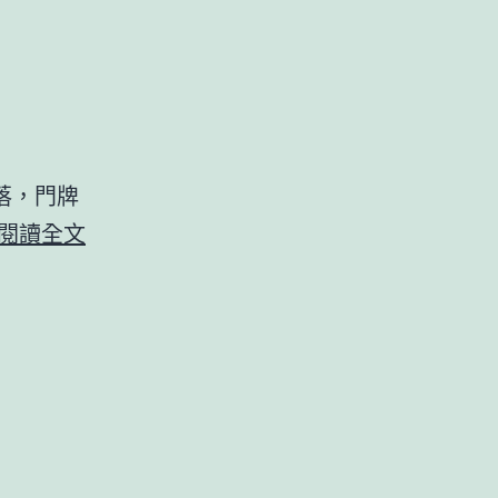
落，門牌
加
閱讀全文
樂
壁
畫