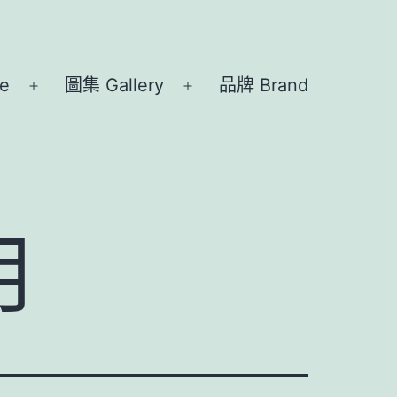
e
圖集 Gallery
品牌 Brand
開
開
啟
啟
選
選
單
單
月