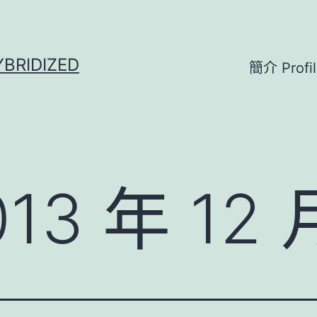
BRIDIZED
簡介 Profil
013 年 12 