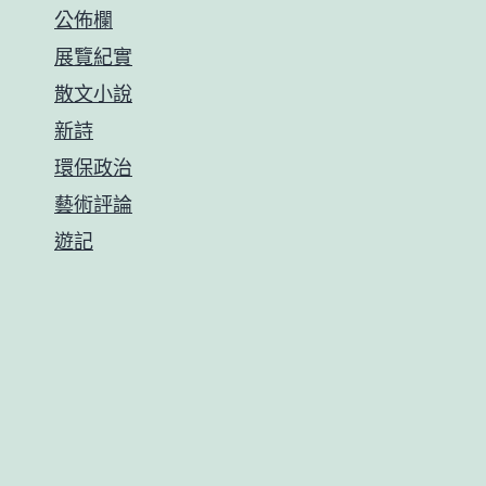
公佈欄
展覽紀實
散文小說
新詩
環保政治
藝術評論
遊記