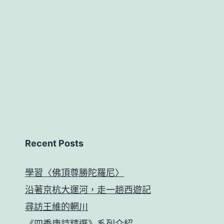
Recent Posts
學習〈佛頂尊勝陀羅尼〉
沿著京杭大運河，走一趟西遊記
尋訪王維的輞川
《四季唐詩精選》系列介紹