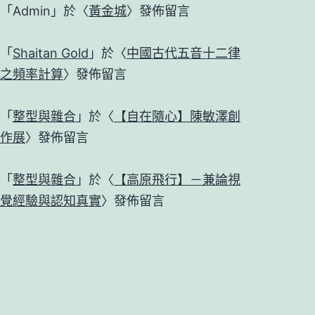
「
Admin
」於〈
黃金城
〉發佈留言
「
Shaitan Gold
」於〈
中國古代五音十二律
之頻率計算
〉發佈留言
「
整型與雜合
」於〈
【自在隨心】陳敏澤創
作展
〉發佈留言
「
整型與雜合
」於〈
【高原飛行】－兼論視
覺經驗與認知真實
〉發佈留言